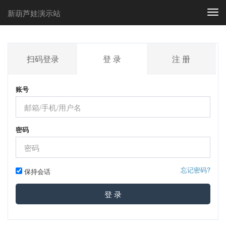
新葫芦娃演示站
Togg
navi
扫码登录
登 录
注 册
账号
密码
忘记密码?
保持会话
登 录